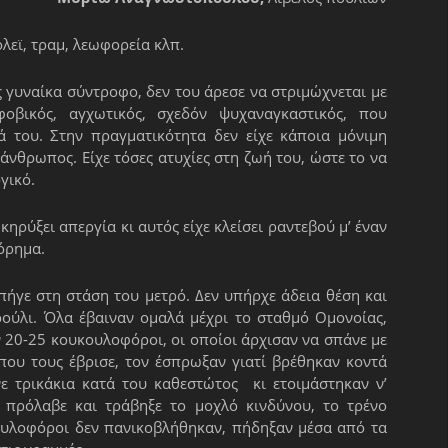
εϊ, τραμ, λεωφορεία κλπ.
ς γυναίκα σύντροφο, δεν του άρεσε να στριμώχνεται με
οβικός, αγχωτικός, σχεδόν ψυχαναγκαστικός, που
ά του. Στην πραγματικότητα δεν είχε κάποια μόνιμη
άνθρωπος. Είχε τόσες ατυχίες στη ζωή του, ώστε το να
γικό.
ηρύξει απεργία κι αυτός είχε κλείσει ραντεβού μ’ έναν
όρημα.
πήγε στη στάση του μετρό. Δεν υπήρχε άδεια θέση και
ρούλι. Όλα έβαιναν ομαλά μέχρι το σταθμό Ομονοίας,
 20-25 κουκουλοφόροι, οι οποίοι άρχισαν να σπάνε με
που τους έβρισε, τον έσπρωξαν γιατί βρέθηκαν κοντά
ανε τρικάκια κατά του καθεστώτος κι ετοιμάστηκαν ν’
 πρόλαβε και τράβηξε το μοχλό κινδύνου, το τρένο
ουλοφόροι δεν πανικοβλήθηκαν, πήδηξαν μέσα από τα