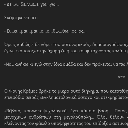
- Δε...ν...δε..ν..ε..ε..γω...γω…
Σκέφτηκε να πει:
- Ει...ει...μαι...μαι...α...α...θω...θω...ος..ος…
Όμως καθώς είδε γύρω του αστυνομικούς, δημοσιογράφους, 
έγινε «κάποιος» στην άχαρη ζωή του και φτιάχνοντας καλά τη
-Ναι, ανήκω κι εγώ στην ίδια ομάδα και δεν πρόκειται να πω 
***
Ο Φάνης Κρέμος βρήκε το μικρό αυτό διήγημα, που κατατέθηκ
επεισόδιο σειράς «Εγκληματολογικά άστοχο και ατεκμηρίωτο»
«Βέβαια, κοινωνιοψυχολογικά, έχει κάποια βάση... Ποιο
μοναχικών ανθρώπων στη μεγαλούπολη... Όλοι θέλουν δ
κλείνοντας τον φάκελο υποψηφιότητας του επίδοξ