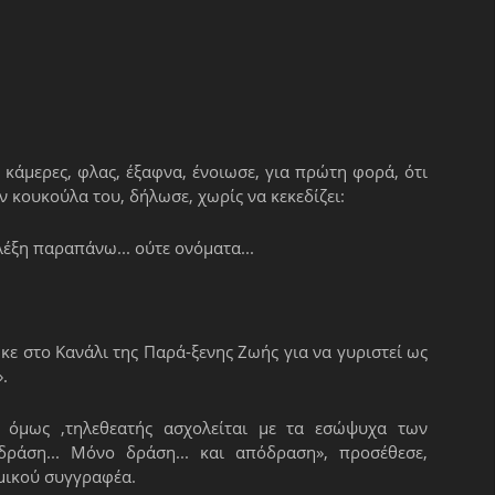
κάμερες, φλας, έξαφνα, ένοιωσε, για πρώτη φορά, ότι
ν κουκούλα του, δήλωσε, χωρίς να κεκεδίζει:
λέξη παραπάνω... ούτε ονόματα...
ε στο Κανάλι της Παρά-ξενης Ζωής για να γυριστεί ως
.
ς, όμως ,τηλεθεατής ασχολείται με τα εσώψυχα των
ράση... Μόνο δράση... και απόδραση», προσέθεσε,
ου αστυνομικού συγγραφέα.