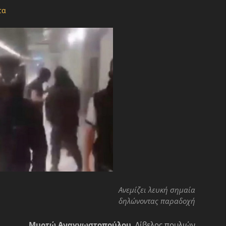
τα
Ανεμίζει λευκή σημαία
δηλώνοντας παραδοχή
Μυρτώ Αναγνωστοπούλου,
Λίβελος πουλιών