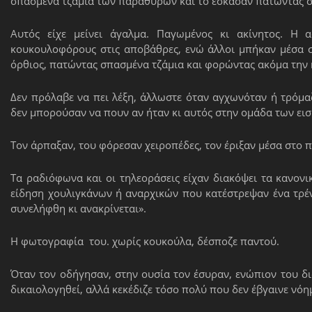
σπασμένα τζάμια των παράθυρων και το έσκασαν πατώντας σ
Αυτός είχε μείνει άγαλμα. Παγωμένος κι ακίνητος. Η 
κουκουλοφόρους στις αποβάθρες, ενώ άλλοι μπήκαν μέσα σ
όρθιος, πατώντας σπασμένα τζάμια και φορώντας ακόμα την κ
Δεν πρόλαβε να πει λέξη, άλλωστε όταν αγχωνόταν ή τρόμαζε
δεν μπορούσαν να πουν αν ήταν κι αυτός στην ομάδα των ει
Τον άρπαξαν, του φόρεσαν χειροπέδες, τον έριξαν μέσα στο 
Τα ραδιόφωνα και οι τηλεοράσεις είχαν διακόψει τα κανον
είδηση χουλιγκάνων ή αναρχικών που κατέστρεψαν ένα τρέ
συνελήφθη κι ανακρίνεται».
Η φωτογραφία του. χωρίς κουκούλα, δέσποζε παντού.
Όταν τον οδήγησαν, στην ουσία τον έσυραν, ενώπιον του δ
δικαιολογηθεί, αλλά κεκέδιζε τόσο πολύ που δεν έβγαινε νόη