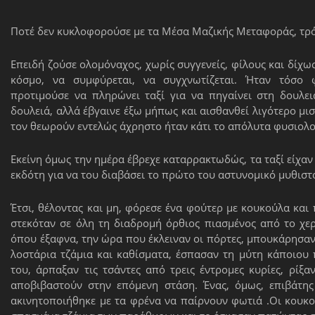
Ποτέ δεν κυκλοφορούσε με τα Μέσα Μαζικής Μεταφοράς, τρόλ
Επειδή ζούσε ολομόναχος, χωρίς συγγενείς, φίλους και δίχω
κόσμο, να συμφύρεται, να συγχνωτίζεται. Ήταν τόσο φ
προτιμούσε να πληρώνει ταξί για να πηγαίνει στη δουλει
δουλειά, αλλά έβγαινε έξω μήπως και αισθανθεί λιγότερο μισ
τον θεωρούν εντελώς άχρηστο ήταν κάτι το απόλυτα φυσιολο
Εκείνη όμως την ημέρα έβρεχε καταρρακτωδώς, τα ταξί είχαν κ
εκδότη για να του διαβάσει το πρώτο του αστυνομικό μυθιστ
Έτσι, θέλοντας και μη, φόρεσε ένα φούτερ με κουκούλα και 
στεκόταν σε όλη τη διαδρομή όρθιος πιασμένος από το χε
όπου έξαφνα, την ώρα που έκλειναν οι πόρτες, μπουκάρησαν
λοστάρια τζάμια και καθίσματα, έσπασαν τη μύτη κάποιου 
του, άρπαξαν τις τσάντες από τρεις έντρομες κυρίες, ρίξ
αποβιβαστούν στην επόμενη στάση. Ένας, όμως, επιβάτης
ακινητοποιήθηκε με τα φρένα να παίρνουν φωτιά .Οι κουκ