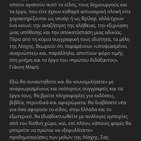
οποίοι αγαπούν αυτό το είδος, τους δημιουργούς και
τα έργα, που είτε έχουν καθαρά αστυνομική πλοκή είτε
χαρακτηρίζονται ως νουάρ ή ως θρίλερ, αλλά έχουν
ένα κοινό: την αναζήτηση της αλήθειας, την εξιχνίαση
μιας υπόθεσης και την αποκατάσταση μιας αδικίας.
Πέρα από τη κύρια συγγραφική τους ιδιότητα, τα μέλη
της Λέσχης, θεωρούν ότι παραμένουν «υποψιασμένοι
αναγνώστες» και, παράλληλα, αποτίουν φόρο τιμής
στη μνήμη και το έργο του «πρώτου διδάξαντος»,
Γιάννη Μαρή.
Εδώ θα συναντηθείτε και θα «συνομιλήσετε» με
αναγνωρισμένους και νεότερους συγγραφείς και τα
έργα τους, θα βρείτε πληροφορίες για εκδόσεις,
βιβλία, περιοδικά και αφιερώματα, θα διαβάσετε νέα
για όσα αφορούν το είδος, στην Ελλάδα και το
εξωτερικό, θα (δια)δικτυωθείτε με ανάλογες εμπειρίες
από τον διεθνή χώρο, και, επί πλέον, κάποιες φορές θα
μπορείτε να πρώτοι να «ξεφυλλίσετε»
προδημοσιεύσεις των μελών της Λέσχης. Σας