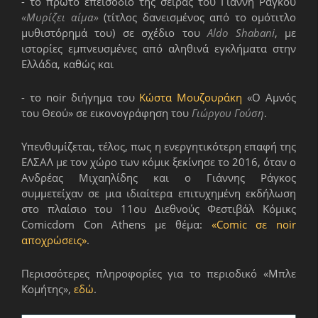
- το πρώτο επεισόδιο της σειράς του Γιάννη Ράγκου
«Μυρίζει αίμα»
(τίτλος δανεισμένος από το ομότιτλο
μυθιστόρημά του) σε σχέδιο του
Aldo Shabani
, με
ιστορίες εμπνευσμένες από αληθινά εγκλήματα στην
Ελλάδα, καθώς και
- το noir διήγημα του
Κώστα Μουζουράκη
«Ο Αμνός
του Θεού» σε εικονογράφηση του
Γιώργου Γούση
.
Υπενθυμίζεται, τέλος, πως η ενεργητικότερη επαφή της
ΕΛΣΑΛ με τον χώρο των κόμικ ξεκίνησε το 2016, όταν ο
Ανδρέας Μιχαηλίδης και ο Γιάννης Ράγκος
συμμετείχαν σε μια ιδιαίτερα επιτυχημένη εκδήλωση
στο πλαίσιο του 11ου Διεθνούς Φεστιβάλ Κόμικς
Comicdom Con Athens με θέμα:
«Comic σε noir
αποχρώσεις»
.
Περισσότερες πληροφορίες για το περιοδικό «Μπλε
Κομήτης»,
εδώ
.