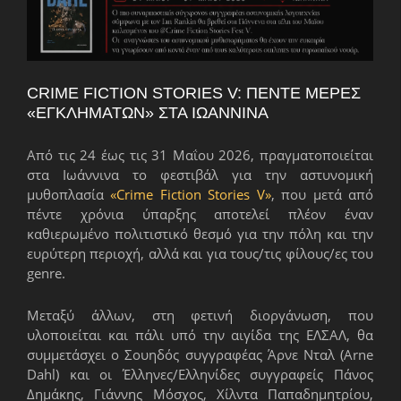
CRIME FICTION STORIES V: ΠΈΝΤΕ ΜΈΡΕΣ
«ΕΓΚΛΗΜΆΤΩΝ» ΣΤΑ ΙΩΆΝΝΙΝΑ
Από τις 24 έως τις 31 Μαΐου 2026, πραγματοποιείται
στα Ιωάννινα το φεστιβάλ για την αστυνομική
μυθοπλασία
«Crime Fiction Stories V»
, που μετά από
πέντε χρόνια ύπαρξης αποτελεί πλέον έναν
καθιερωμένο πολιτιστικό θεσμό για την πόλη και την
ευρύτερη περιοχή, αλλά και για τους/τις φίλους/ες του
genre.
Μεταξύ άλλων, στη φετινή διοργάνωση, που
υλοποιείται και πάλι υπό την αιγίδα της ΕΛΣΑΛ, θα
συμμετάσχει ο Σουηδός συγγραφέας Άρνε Νταλ (Arne
Dahl) και οι Έλληνες/Ελληνίδες συγγραφείς Πάνος
Δημάκης, Γιάννης Μόσχος, Χίλντα Παπαδημητρίου,