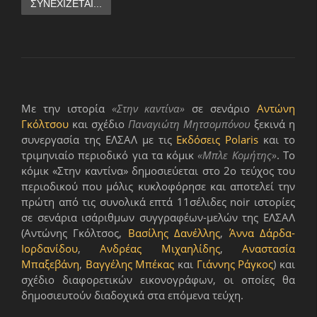
ΣΥΝΕΧΊΖΕΤΑΙ...
Με την ιστορία
«Στην καντίνα»
σε σενάριο
Αντώνη
Γκόλτσου
και σχέδιο
Παναγιώτη Μητσομπόνου
ξεκινά η
συνεργασία της ΕΛΣΑΛ με τις
Εκδόσεις Polaris
και το
τριμηνιαίο περιοδικό για τα κόμικ
«Μπλε Κομήτης»
. Το
κόμικ «Στην καντίνα» δημοσιεύεται στο 2ο τεύχος του
περιοδικού που μόλις κυκλοφόρησε και αποτελεί την
πρώτη από τις συνολικά επτά 11σέλιδες noir ιστορίες
σε σενάρια ισάριθμων συγγραφέων-μελών της ΕΛΣΑΛ
(Αντώνης Γκόλτσος,
Βασίλης Δανέλλης
,
Άννα Δάρδα-
Ιορδανίδου
,
Ανδρέας Μιχαηλίδης
,
Αναστασία
Μπαξεβάνη
,
Βαγγέλης Μπέκας
και
Γιάννης Ράγκος
) και
σχέδιο διαφορετικών εικονογράφων, οι οποίες θα
δημοσιευτούν διαδοχικά στα επόμενα τεύχη.