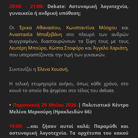
20:00 - 21:00:
Debate: Αστυνομική λογοτεχνία,
γυναικεία ή ανδρική υπόθεση;
Οι
Έρικα Αθανασίου
,
Κωνσταντίνα Μόσχου
και
Αναστασία Μπαξεβάνη
στο πλευρό των ανδρών
συγγραφέων, διασταυρώνουν τα ξίφη τους με τους
Λευτέρη Μπούρο
,
Κώστα Στοφόρο
και
Άγγελο Χαριάτη
,
που υπερασπίζονται την τιμή των γυναικών.
Συντονίζει η
Έλενα Χουσνή
.
Η τελική ετυμηγορία ανήκει, όπως κάθε χρόνο, στο
κοινό το οποίο θα ψηφίσει στο τέλος του debate.
•
Παρασκευή 29 Μαΐου 2026
| Πολιτιστικό Κέντρο
Μελίνα Μερκούρη (Ηρακλειδών 66)
19:00:
…και ζήσαν αυτοί καλά; Παραμύθι και
αστυνομική λογοτεχνία. Τα αρχέτυπα του κακού