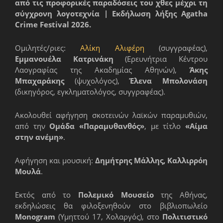
από τις προφορικές παραδόσεις του χθες μέχρι τη
σύγχρονη λογοτεχνία | Εκδήλωση λήξης Agatha
Crime Festival 2026.
Ομιλητές/ριες:
Αλίκη Αλιφέρη
(συγγραφέας),
Εμμανουέλα Κατρινάκη
(Ερευνήτρια Κέντρου
Λαογραφίας της Ακαδημίας Αθηνών),
Άκης
Μπαχαράκης
(ψυχολόγος),
Έλενα Μπολονάση
(δικηγόρος, εγκληματολόγος, συγγραφέας).
Ακολουθεί αφήγηση σκοτεινών λαϊκών παραμυθιών,
από την
Ομάδα «Παραμυθανθός»
, με τίτλο
«Αίμα
στην ανέμη»
.
Αφήγηση και μουσική:
Δημήτρης Μάλλης, Καλλιρρόη
Μουλά
.
Εκτός από το
Πολεμικό Μουσείο
της Αθήνας,
εκδηλώσεις θα φιλοξενηθούν στο βιβλιοπωλείο
Monogram
(Υμηττού 17, Χολαργός), στο
Πολιτιστικό