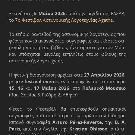
Ξεκινά στις
5 Μαΐου 2026
, υπό την αιγίδα της ΕΛΣΑΛ,
το
7ο Φεστιβάλ Αστυνομικής Λογοτεχνίας Agatha
.
Το ετήσιο ραντεβού της αστυνομικής λογοτεχνίας που
φέρνει κοντά αναγνώστες, συγγραφείς και εκδότες στη
μεγάλη γιορτή του βιβλίου, έχει οριστεί για τον Μάιο
και υπόσχεται μεγάλες εκπλήξεις στους φίλους της
αστυνομικής λογοτεχνίας.
Η φετινή διοργάνωση αρχίζει στις
27 Απριλίου 2026,
με
pre festival events,
ενώ κορυφώνεται το τριήμερο
15, 16
και
17 Μαΐου 2026,
στο
Πολεμικό Μουσείο
(Βασ. Σοφίας & Ριζάρη 2, Αθήνα).
Φέτος, το Φεστιβάλ θα επισκεφθούν σημαντικοί
συγγραφείς από το εξωτερικό, με πρώτο τον διάσημο
Ισπανό συγγραφέα
Arturo Pérez-Reverte,
την
B. A.
Paris,
από την Αγγλία, την
Kristina Ohlsson
, από τη