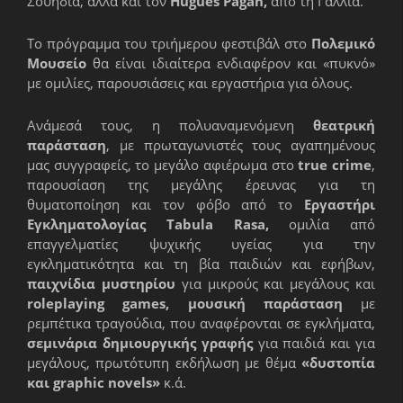
Σουηδία, αλλά και τον
Hugues Pagan,
από τη Γαλλία.
Το πρόγραμμα του τριήμερου φεστιβάλ στο
Πολεμικό
Μουσείο
θα είναι ιδιαίτερα ενδιαφέρον και «πυκνό»
με ομιλίες, παρουσιάσεις και εργαστήρια για όλους.
Ανάμεσά τους, η πολυαναμενόμενη
θεατρική
παράσταση
, με πρωταγωνιστές τους αγαπημένους
μας συγγραφείς, το μεγάλο αφιέρωμα στο
true crime
,
παρουσίαση της μεγάλης έρευνας για τη
θυματοποίηση και τον φόβο από το
Eργαστήρι
Eγκληματολογίας Tabula
Rasa,
ομιλία από
επαγγελματίες ψυχικής υγείας για την
εγκληματικότητα και τη βία παιδιών και εφήβων,
παιχνίδια μυστηρίου
για μικρούς και μεγάλους και
roleplaying games,
μουσική παράσταση
με
ρεμπέτικα τραγούδια, που αναφέρονται σε εγκλήματα,
σεμινάρια δημιουργικής γραφής
για παιδιά και για
μεγάλους, πρωτότυπη εκδήλωση με θέμα
«δυστοπία
και graphic novels»
κ.ά.