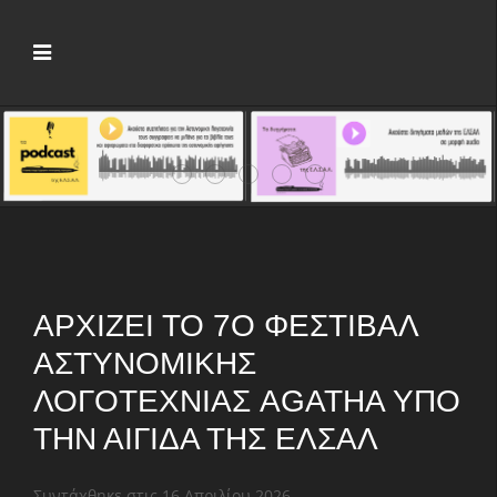
Νέος πρόεδρος της ΕΛΣΑΛ ο Άγγελος Χ
Crime Fiction Stories V: Πέντε μέρ
Αρχίζει το 7ο Φεστιβάλ Αστυν
Παρουσιάζονται οι «Μικρέ
Το 1ο «Crime Fiction 
ΑΡΧΊΖΕΙ ΤΟ 7Ο ΦΕΣΤΙΒΆΛ
ΑΣΤΥΝΟΜΙΚΉΣ
ΛΟΓΟΤΕΧΝΊΑΣ AGATHA ΥΠΌ
ΤΗΝ ΑΙΓΊΔΑ ΤΗΣ ΕΛΣΑΛ
Συντάχθηκε στις
16 Απριλίου 2026
.