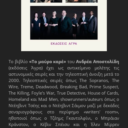
Το βιβλίο
«Το μαύρο καρέ»
του
Ανδρέα Αποστολίδη
(εκδόσεις Άγρα) έχει ως αντικείμενο μελέτης τις
αστυνομικές σειρές και την τηλεοπτική άνοιξη μετά το
2000. Τηλεοπτικές σειρές όπως The Sopranos, The
Wire, Treme, Deadwood, Breaking Bad, Prime Suspect,
The Killing, Foyle's War, True Detective, House of Cards,
Homeland και Mad Men, showrunners/auteurs όπως ο
Ντέηβιντ Τσέης και ο Ντέηβιντ Σάιμον μαζί με δεκάδες
σεναριογράφους στο περίφημο «writers' room»,
ηθοποιοί όπως ο Τζέημς Γκαντολφίνι, ο Μπράιαν
Κράνστον, ο Κέβιν Σπέισυ και η Έλεν Μίρρεν