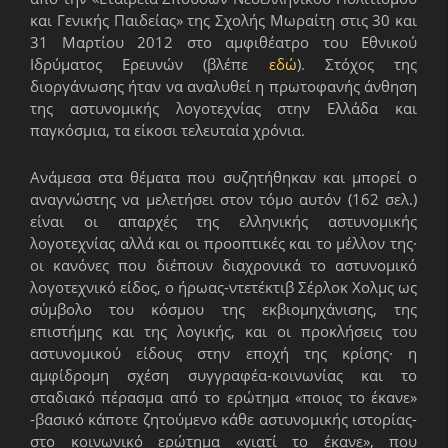
και Γενικής Παιδείας» της Σχολής Μωραίτη στις 30 και
31 Μαρτίου 2012 στο αμφιθέατρο του Εθνικού
Ιδρύματος Ερευνών (βλέπε
εδώ
). Στόχος της
διοργάνωσης ήταν να αναλυθεί η πρωτοφανής άνθηση
της αστυνομικής λογοτεχνίας στην Ελλάδα και
παγκόσμια, τα είκοσι τελευταία χρόνια.
Ανάμεσα στα θέματα που συζητήθηκαν και μπορεί ο
αναγνώστης να μελετήσει στον τόμο αυτόν (162 σελ.)
είναι οι απαρχές της ελληνικής αστυνομικής
λογοτεχνίας αλλά και οι προοπτικές και το μέλλον της·
οι κανόνες που διέπουν διαχρονικά το αστυνομικό
λογοτεχνικό είδος, ο ήρωας-ντετέκτιβ Σέρλοκ Χολμς ως
σύμβολο του κόσμου της εκβιομηχάνισης, της
επιστήμης και της λογικής, και οι προκλήσεις του
αστυνομικού είδους στην εποχή της κρίσης· η
αμφίδρομη σχέση συγγραφέα-κοινωνίας και το
σταδιακό πέρασμα από το ερώτημα «ποιος το έκανε»
-βασικό κάποτε ζητούμενο κάθε αστυνομικής ιστορίας-
στο κοινωνικό ερώτημα «γιατί το έκανε», που