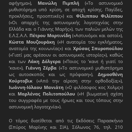
αφήγημα»),
Μανώλη Πιμπλή
(«Το αστυνομικό
μυθιστόρημα υπό κρίση, σε αποχή κρίσης. Παγίδες,
προκλήσεις, προοπτικές») και
Φίλιππου Φιλίππου
(«Οι απαρχές της αστυνομικής λογοτεχνίας στην
Ελλάδα και ο Γιάννης Μαρής»), των παλιών μελών της
Ε.Λ.Σ.Α.Λ.
Πέτρου Μαρτινίδη
(«Αστυνόμοι και αστοί»),
Κώστα Μουζουράκη
(«Η ανατομία του εγκλήματος,
ανατομία της κοινωνίας») και
Χρύσας Σπυροπούλου
(«Γιατί μας αρέσουν οι αστυνομικές ιστορίες»), καθώς
και των
Λάκη Δόλγερα
(«Ποιος το ’κανε ή γιατί το
’κανε»),
Γιάννη Ζέρβα
(«Το αστυνομικό μυθιστόρημα
ως αυτοσκοπός και ως πρόφαση»),
Δημοσθένη
Κούρτοβικ
(«Από την αίρεση στην ορθοδοξία;»),
Ιωάννη-Ιόλαου Μανιάτη
(«Ο φιλόσοφος κος Χολμς»)
και
Μαρλένας Πολιτοπούλου
(«Η βιωματική σχέση
του συγγραφέα με τους ήρωες και τους τόπους στην
αστυνομική λογοτεχνία»).
Ο τόμος διατίθεται από τις Εκδόσεις Παρασκήνιο
(Σπύρος Μαρίνης και ΣΙΑ), Σόλωνος 76, τηλ. 210