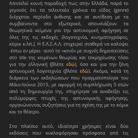
Αποτελεί κοινή παραδοχή πως στην Ελλάδα, παρά το
γεγονός ότι τα τελευταία χρόνια το είδος (genre)
διέρχεται περίοδο άνθισης και σε αντίθεση με τα
συμβαίνοντα στο εξωτερικό, απουσιάζουν τα
θεωρητικά κείμενα για την αστυνομική αφήγηση σε
όλες της τις εκδοχές (λογοτεχνία, κινηματογράφος,
κόμικ κ.λπ.). Η Ε.Λ.Σ.Α.Λ. επιχειρεί σταθερά να καλύψει
-έστω εν μέρει- αυτό το «κενό» με συχνές δημοσιεύσεις
στο site της κειμένων θεωρίας και τεκμηρίωσης τόσο
για την ελληνική (βλέπε
εδώ
), όσο και για την ξένη
αστυνομική λογοτεχνία (βλέπε
εδώ
). Ακόμα, κατά τη
διάρκεια των εκδηλώσεων που πραγματοποίησε τον
Μάιο-Ιούνιο 2015, με αφορμή τη συμπλήρωση 5 ετών
από τη δημιουργία της, επιχείρησε να αναδείξει τις
πολύμορφες πτυχές της αστυνομικής αφήγησης,
οργανώνοντας συζητήσεις για τη σχέση της με το κόμικ
και το θέατρο.
Στο πλαίσιο αυτό, ιδιαίτερα χρήσιμες είναι δύο
εκδόσεις που κυκλοφόρησαν πρόσφατα από τις