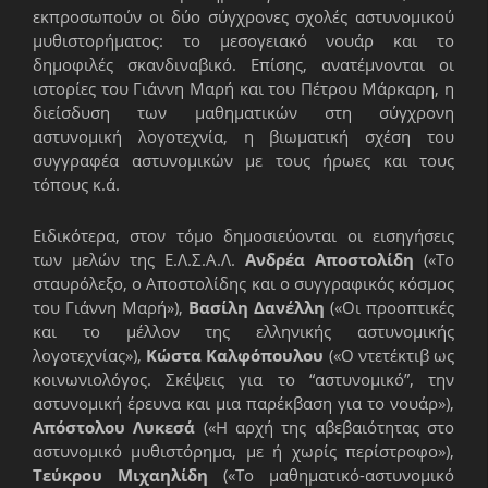
εκπροσωπούν οι δύο σύγχρονες σχολές αστυνομικού
μυθιστορήματος: το μεσογειακό νουάρ και το
δημοφιλές σκανδιναβικό. Επίσης, ανατέμνονται οι
ιστορίες του Γιάννη Μαρή και του Πέτρου Μάρκαρη, η
διείσδυση των μαθηματικών στη σύγχρονη
αστυνομική λογοτεχνία, η βιωματική σχέση του
συγγραφέα αστυνομικών με τους ήρωες και τους
τόπους κ.ά.
Ειδικότερα, στον τόμο δημοσιεύονται οι εισηγήσεις
των μελών της Ε.Λ.Σ.Α.Λ.
Ανδρέα Αποστολίδη
(«Το
σταυρόλεξο, ο Αποστολίδης και ο συγγραφικός κόσμος
του Γιάννη Μαρή»),
Βασίλη Δανέλλη
(«Οι προοπτικές
και το μέλλον της ελληνικής αστυνομικής
λογοτεχνίας»),
Κώστα Καλφόπουλου
(«Ο ντετέκτιβ ως
κοινωνιολόγος. Σκέψεις για το “αστυνομικό”, την
αστυνομική έρευνα και μια παρέκβαση για το νουάρ»),
Απόστολου Λυκεσά
(«Η αρχή της αβεβαιότητας στο
αστυνομικό μυθιστόρημα, με ή χωρίς περίστροφο»),
Τεύκρου Μιχαηλίδη
(«Το μαθηματικό-αστυνομικό