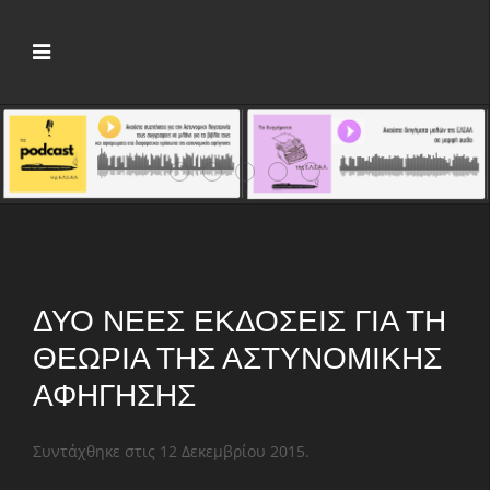
Νέος πρόεδρος της ΕΛΣΑΛ ο Άγγελος Χ
Crime Fiction Stories V: Πέντε μέρ
Αρχίζει το 7ο Φεστιβάλ Αστυν
Παρουσιάζονται οι «Μικρέ
Το 1ο «Crime Fiction 
ΔΎΟ ΝΈΕΣ ΕΚΔΌΣΕΙΣ ΓΙΑ ΤΗ
ΘΕΩΡΊΑ ΤΗΣ ΑΣΤΥΝΟΜΙΚΉΣ
ΑΦΉΓΗΣΗΣ
Συντάχθηκε στις
12 Δεκεμβρίου 2015
.