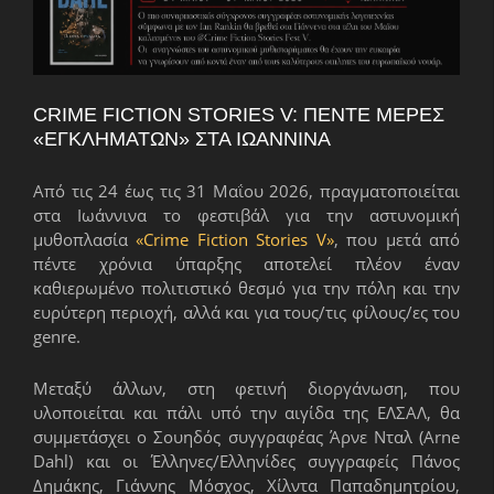
CRIME FICTION STORIES V: ΠΈΝΤΕ ΜΈΡΕΣ
«ΕΓΚΛΗΜΆΤΩΝ» ΣΤΑ ΙΩΆΝΝΙΝΑ
Από τις 24 έως τις 31 Μαΐου 2026, πραγματοποιείται
στα Ιωάννινα το φεστιβάλ για την αστυνομική
μυθοπλασία
«Crime Fiction Stories V»
, που μετά από
πέντε χρόνια ύπαρξης αποτελεί πλέον έναν
καθιερωμένο πολιτιστικό θεσμό για την πόλη και την
ευρύτερη περιοχή, αλλά και για τους/τις φίλους/ες του
genre.
Μεταξύ άλλων, στη φετινή διοργάνωση, που
υλοποιείται και πάλι υπό την αιγίδα της ΕΛΣΑΛ, θα
συμμετάσχει ο Σουηδός συγγραφέας Άρνε Νταλ (Arne
Dahl) και οι Έλληνες/Ελληνίδες συγγραφείς Πάνος
Δημάκης, Γιάννης Μόσχος, Χίλντα Παπαδημητρίου,