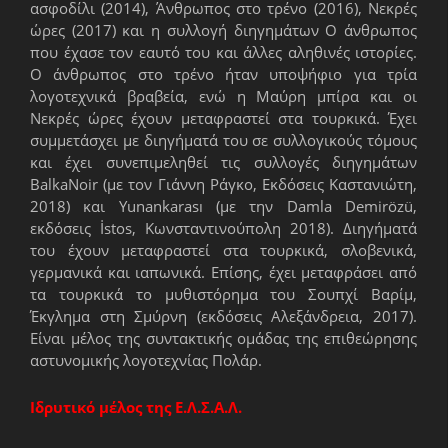
ασφοδίλι (2014), Άνθρωπος στο τρένο (2016), Νεκρές
ώρες (2017) και η συλλογή διηγημάτων Ο άνθρωπος
που έχασε τον εαυτό του και άλλες αληθινές ιστορίες.
Ο άνθρωπος στο τρένο ήταν υποψήφιο για τρία
λογοτεχνικά βραβεία, ενώ η Μαύρη μπίρα και οι
Νεκρές ώρες έχουν μεταφραστεί στα τουρκικά. Έχει
συμμετάσχει με διηγήματά του σε συλλογικούς τόμους
και έχει συνεπιμεληθεί τις συλλογές διηγημάτων
BalkaNoir (με τον Γιάννη Ράγκο, Εκδόσεις Καστανιώτη,
2018) και Yunankarası (με την Damla Demirözü,
εκδόσεις İstos, Κωνσταντινούπολη 2018). Διηγήματά
του έχουν μεταφραστεί στα τουρκικά, σλοβενικά,
γερμανικά και ιαπωνικά. Επίσης, έχει μεταφράσει από
τα τουρκικά το μυθιστόρημα του Σουπχί Βαρίμ,
Έκγλημα στη Σμύρνη (εκδόσεις Αλεξάνδρεια, 2017).
Είναι μέλος της συντακτικής ομάδας της επιθεώρησης
αστυνομικής λογοτεχνίας Πολάρ.
Ιδρυτικό μέλος της Ε.Λ.Σ.Α.Λ.