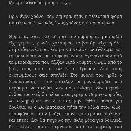
Μαύρη θάλασσα, μαύρη ψυχή.
Πριν έναν χρόνο, σαν σήμερα, ήταν η τελευταία φορά
που ένιωσε ζωντανός. Ένας χρόνος απ’ την απεργία.
Θυμόταν, τότε, εκεί, σ’ αυτή την αμμουδιά, η παραλία
είχε γεμίσει, φωνές, χαλασμός, το βαπόρι είχε αράξει
στη σιδερογέφυρα, έτοιμο να γεμίσει μετάλλευμα και
τα παλικάρια να μη το φορτώνουν. Αγανάχτησαν από
τα μεροκάματα που άξιζαν μισό κομμάτι ψωμί, από το
βιός τους που το έκλεβε ο Γρόμαν. Από τους
σκοτωμένους στις σπηλιές. Στο μυαλό του ήρθε ο
Σωκρατάκιας˙ τον έστειλαν οι μαγκουράδες στο
πέρασμα, να σκάψει, δεν πάω έκλαιγε, δεν περνάει
άνθρωπος εκεί, θα πέσω στον γκρεμό. Οι μαγκουράδες
να σκληρίζουν, αν δεν πας μην έρθεις αύριο για
δουλειά. Κι ο Σωκρατάκιας πήρε την αξίνα στον ώμο,
σκαρφάλωσε στον βράχο, έκανε να περάσει απέναντι
και έπεσε. Δεν θα πήγαινε την άλλη μέρα για δουλειά.
Κι εκείνος, όποτε περνούσε από το σημείο, του