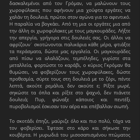
δασκαλεμένοι από τον Γρόμαν, να μαλώνουν τους
χωροφύλακες που αφήνουν μια χούφτα εργάτες να
χαλάν τη δουλειά, πρώτοι στον αγώνα για το αφεντικό.
Η παραλία να βογκάει. Από τη μια οι εργάτες μια από
την άλλη οι χωροφύλακες με τους μαγκουράδες. Λήξτε
την απεργία, γρήγορα στις δουλειές σας. Οι άλλοι να
αφρίζουν˙ σκοτώνονται παλικάρια κάθε μέρα, φτιάξτε
τα περάσματα, δώστε μας εργαλεία. Οι μαγκουράδες
από πίσω να αλαλάζουν, τεμπέληδες, γυρίστε στα
μεταλλεία, φορτώστε το καράβι, ο κύριος Γκρόμαν θα
θυμώσει, να φοβερίζουν τους χωροφύλακες, δώστε
προθεσμία, σύρτε τους στη δουλειά με το ζόρι, πέντε
λεπτά, ακούτε ρεμάλια, δεν ακούτε ε; Ρίξτε μωρέ,
σηκώστε τα όπλα και ρίξτε στο ψαχνό, δεν πιάνετε
δουλειά; Πυρ, φώναξε κάποιος και πεντέξι
πυροβολισμοί έσκισαν τον αέρα και επέβαλλαν σιωπή.
Το σκοτάδι έπηζε, μαύριζε όλο και πιο πολύ, τάχα να
τον φοβερίσει. Έφτασε στο κάρο και σήκωσε την
κουβέρτα. Η μυρωδιά του μισοσαπισμένου πτώματος