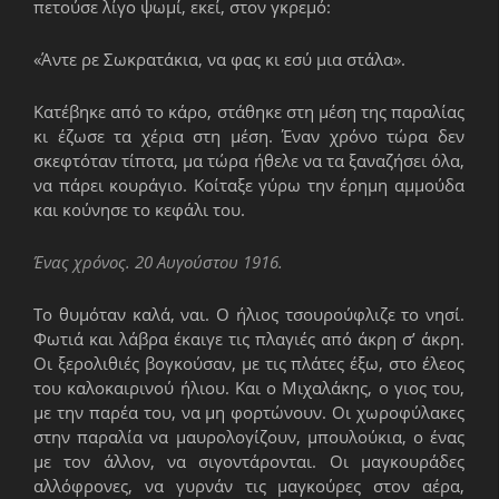
πετούσε λίγο ψωμί, εκεί, στον γκρεμό:
«Άντε ρε Σωκρατάκια, να φας κι εσύ μια στάλα».
Κατέβηκε από το κάρο, στάθηκε στη μέση της παραλίας
κι έζωσε τα χέρια στη μέση. Έναν χρόνο τώρα δεν
σκεφτόταν τίποτα, μα τώρα ήθελε να τα ξαναζήσει όλα,
να πάρει κουράγιο. Κοίταξε γύρω την έρημη αμμούδα
και κούνησε το κεφάλι του.
Ένας χρόνος. 20 Αυγούστου 1916.
Το θυμόταν καλά, ναι. Ο ήλιος τσουρούφλιζε το νησί.
Φωτιά και λάβρα έκαιγε τις πλαγιές από άκρη σ’ άκρη.
Οι ξερολιθιές βογκούσαν, με τις πλάτες έξω, στο έλεος
του καλοκαιρινού ήλιου. Και ο Μιχαλάκης, ο γιος του,
με την παρέα του, να μη φορτώνουν. Οι χωροφύλακες
στην παραλία να μαυρολογίζουν, μπουλούκια, ο ένας
με τον άλλον, να σιγοντάρονται. Οι μαγκουράδες
αλλόφρονες, να γυρνάν τις μαγκούρες στον αέρα,