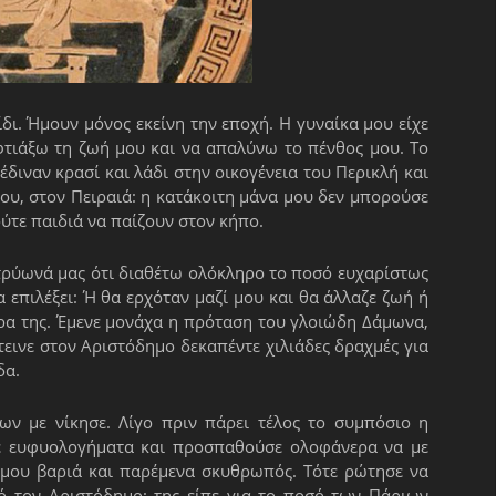
δι. Ήμουν μόνος εκείνη την εποχή. Η γυναίκα μου είχε
φτιάξω τη ζωή μου και να απαλύνω το πένθος μου. Το
διναν κρασί και λάδι στην οικογένεια του Περικλή και
 μου, στον Πειραιά: η κατάκοιτη μάνα μου δεν μπορούσε
ούτε παιδιά να παίζουν στον κήπο.
τρύωνά μας ότι διαθέτω ολόκληρο το ποσό ευχαρίστως
α επιλέξει: Ή θα ερχόταν μαζί μου και θα άλλαζε ζωή ή
δρα της. Έμενε μονάχα η πρόταση του γλοιώδη Δάμωνα,
εινε στον Αριστόδημο δεκαπέντε χιλιάδες δραχμές για
δα.
ων με νίκησε. Λίγο πριν πάρει τέλος το συμπόσιο η
εγε ευφυολογήματα και προσπαθούσε ολοφάνερα να με
 μου βαριά και παρέμενα σκυθρωπός. Τότε ρώτησε να
πό τον Αριστόδημο: της είπε για το ποσό των Πάριων