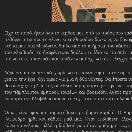
Είχα το ποσό, ήταν όλο το κέρδος μου από το πρόσφατο ταξί
πεθάνει στην πρώτη γέννα κι επιθυμούσα διακαώς να ξανα
κτήμα μου στα Μεσόγεια, δίπλα από τα κτήματα που κάποτε έ
του Αλκιβιάδη, το διαφέντευαν δούλοι. Το ίδιο και το σπίτι
πια να τους προστάζει και κυρά δεν υπήρχε να τους ελέγχει, 
Δήλωσα αποφασιστικά, χωρίς να το πολυσκεφτώ, στον αμφι
για να την έχω. Όχι όμως για μια ή δύο νύχτες. Θα έπρεπε ν
θα συνέχιζε τη ζωή της σαν Κλεψύδρα, παρέα με την κλεψύ
του πάμπλουτου έμπορου εριφίων και βοοειδών. Αυτός πρότ
να πάρει την Κλεψύδρα και να την έχει στο σπίτι του παλλακί
Όπως είναι φυσικό παραιτήθηκα, με βαριά καρδιά. Ο Δάμ
Κλεψύδρα ήρθε και κάθισε μαζί μας. Ήταν ευδιάθετη, έλ
κάνει να γελάσω, αλλά η διάθεσή μου ήταν μαύρη, η ψυχή
μάθει τι έχει συμβεί και άκουσε με δυσαρέσκεια τα νέα α