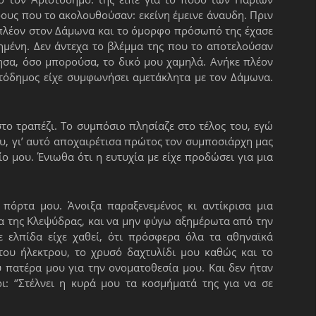
ρους που το ακολουθούσαν: εκείνη έμεινε άναυδη. Πριν
ε πλέον στον Δάμωνα και το όμορφο πρόσωπό της έχασε
πημένη. Δεν άντεχα το βλέμμα της που το αποτελούσαν
ησα, όσο μπορούσα, το δικό μου χαμηλά. Ανήκε πλέον
στόδημος είχε συμφωνήσει αμετάκλητα με τον Δάμωνα.
το τραπέζι. Το συμπόσιο πλησίαζε στο τέλος του, εγώ
υ, γι’ αυτό αποχαιρέτισα πρώτος τον συμποσιάρχη μας
 μου. Ένιωθα ότι η ευτυχία με είχε προδώσει για μια
πόρτα μου. Άνοιξα παραξενεμένος κι αντίκρισα μια
να της Κλεψύδρας, και να μην φύγω αξημέρωτα από την
 ελπίδα είχε χαθεί, ότι πρόσφερα όλα τα αθηναϊκά
ου ήλεκτρου, το χρυσό δαχτυλίδι μου καθώς και το
 πατέρα μου για την ονοματοθεσία μου. Και δεν ήταν
ι: ‘’Στέλνει η κυρά μου τα κοσμήματά της για να σε