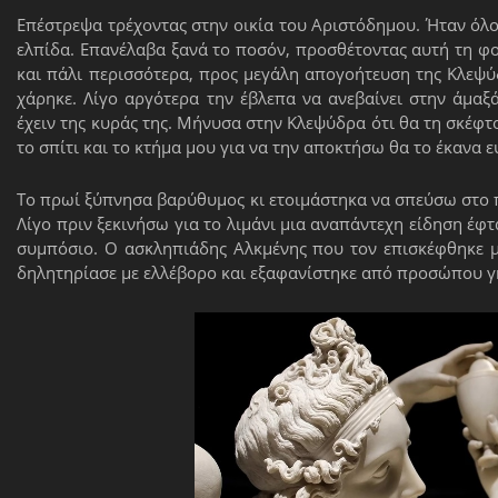
Επέστρεψα τρέχοντας στην οικία του Αριστόδημου. Ήταν όλο
ελπίδα. Επανέλαβα ξανά το ποσόν, προσθέτοντας αυτή τη φ
και πάλι περισσότερα, προς μεγάλη απογοήτευση της Κλεψύ
χάρηκε. Λίγο αργότερα την έβλεπα να ανεβαίνει στην άμα
έχειν της κυράς της. Μήνυσα στην Κλεψύδρα ότι θα τη σκέφτ
το σπίτι και το κτήμα μου για να την αποκτήσω θα το έκανα 
Το πρωί ξύπνησα βαρύθυμος κι ετοιμάστηκα να σπεύσω στο 
Λίγο πριν ξεκινήσω για το λιμάνι μια αναπάντεχη είδηση έφτ
συμπόσιο. Ο ασκληπιάδης Αλκμένης που τον επισκέφθηκε 
δηλητηρίασε με ελλέβορο και εξαφανίστηκε από προσώπου γ