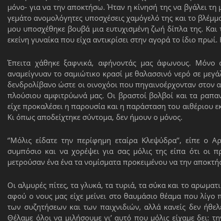
μόνο- για να την αποκτήσω. Ήταν η κίνησή της να βγάλει τη μ
γεμάτο ανομολόγητες υποσχέσεις χαμόγελό της και το βλέμμα
μου υποσχέθηκε βουβά μια ευτυχισμένη ζωή δίπλα της. Και 
εκείνη γυναίκα που είχα αντικρίσει στην αγορά το ίδιο πρωί.
Έπειτα χάθηκε ξαφνικά, αφήνοντάς μας άφωνους. Μόνο 
αναμείγνυαν το σαμιώτικο κρασί με θαλασσινό νερό σε μεγά
δενδρολίβανο ώστε οι οινοχόοι που πηγαινοέρχονταν στον α
πλούσιου αμφιτρύωνά μας. Οι βραστοί βολβοί και τα ραπα
είχε προκαλέσει η παρουσία και η παράσταση του αιθέριου εκ
Κι όπως αποδείχτηκε σύντομα, δεν ήμουν ο μόνος.
‘’Μόλις είδατε την περίφημη εταίρα Κλεψύδρα’’, είπε ο Α
συμπόσιο και να χορέψει για σας μόλις της είπα ότι οι 
μετρούσαν ένα ένα τα νομίσματα προκειμένου να την αποκτήσ
Οι αλμυρές πίτες, τα γλυκά, τα τυριά, τα σύκα και το αρωμα
αφού ο νους μας είχε μείνει στο θαυμάσιο θέαμα που λίγο πρ
των συζητήσεων και των παιχνιδιών, αλλά κανείς δεν ήθελ
Θέλαμε όλοι να μιλήσουμε γι’ αυτό που μόλις είχαμε δει: τ