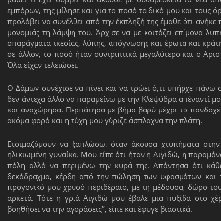
εμπόρων, της μίλησε και για το ποσό το δικό μου και τους ό
προλάβει να συνέλθει από την έκπληξή της έμαθε ότι ανήκ
μονομιάς τη λάμψη του. Άρχισε να με κοιτάζει επίμονα λυ
σπαράγματα ικεσίας, λύπης, απόγνωσης και έρωτα και κράτ
σε άλλον, το ποσό ήταν συντριπτικά μεγαλύτερο και ο Αρι
Όλα είχαν τελειώσει.
Ο Δάμων συνέχισε να πίνει και να τρώει ό,τι υπήρχε πάνω σ
δεν άντεχα άλλο να παραμείνω με την Κλεψύδρα απέναντί μο
και αναχώρησα. Περπάτησα με βήμα βαρύ μέχρι το πανδοχείο
ακόμα φορά και η τύχη μου γύριζε άσπλαχνα την πλάτη.
Ετοιμαζόμουν να ξαπλώσω, όταν άκουσα χτυπήματα στην 
ηλικιωμένη γυναίκα. Μου είπε ότι ήταν η Αιγιδώ, η παραμά
πόλη αλλά να περιμένω την κυρά της. Απάντησα ότι κάθε
δεκάδραχμα, κέρδη από την πώληση των υφασμάτων και τ
προγονικό μου χρυσό περιδέραιο, με τη μέδουσα, δώρο του
αρκετά. Τότε η γριά Αιγιδώ μου έβαλε μια πυξίδα στο χέρ
βοηθήσει να την αγοράσεις’’, είπε και έφυγε βιαστικά.