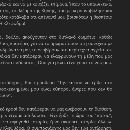
άσκα και να με κοιτάξει επίμονα. Ήταν το υπαινικτικό,
 της, το βλέμμα της Κίρκης, που με κεραυνοβόλησε και
τότε κατάλαβα ότι απέναντί μου βρισκόταν η θεσπέσια
 Η Κλεψύδρα!
οι δούλοι ακούγονταν στο διπλανό δωμάτιο, καθώς
λους κρατήρες για να το αρωματίσουν στη συνέχεια με
νδρώνα να μας το σερβίρουν στα περίτεχνα αγγεία του
νάκια δεν κατάφεραν να ελαφρύνουν τη μέθη που μας
είνου πλάσματος. Όσο για μένα, είχα χάσει το νου μου.
ριστόδημος. Και πρόσθεσε: ‘’Την έπεισα να έρθει στο
προσκεκλημένοι μου είναι εύποροι άντρες που δεν θα
ουν’’.
τικό κρασί δεν κατάφεραν να μας ανεβάσουν τη διάθεση,
ιν είχαμε απολαύσει. Είχε έρθει η ώρα του ‘’πότου’’,
ε να αφηγηθεί ιστορίες ή να ακούσει ιστορίες άλλων.
ην Κλεψύδρα. Ο συμποσιάρχης μας δεν είχε αντίρρηση.