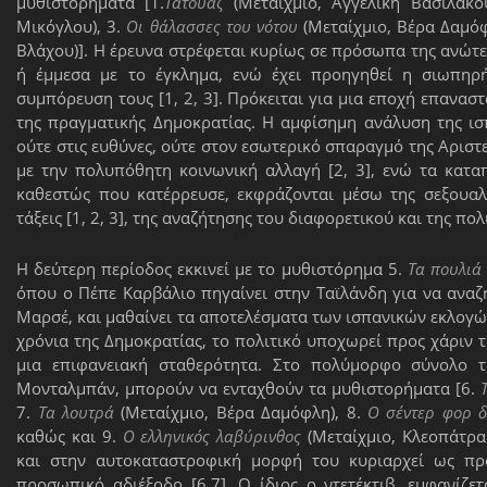
μυθιστορήματα [1.
Τατουάζ
(Μεταίχμιο, Αγγελική Βασιλάκου
Μικόγλου), 3.
Οι θάλασσες του νότου
(Μεταίχμιο, Βέρα Δαμόφ
Βλάχου)]. Η έρευνα στρέφεται κυρίως σε πρόσωπα της ανώτε
ή έμμεσα με το έγκλημα, ενώ έχει προηγηθεί η σιωπηρ
συμπόρευση τους [1, 2, 3]. Πρόκειται για μια εποχή επαναστ
της πραγματικής Δημοκρατίας. Η αμφίσημη ανάλυση της ισ
ούτε στις ευθύνες, ούτε στον εσωτερικό σπαραγμό της Αριστ
με την πολυπόθητη κοινωνική αλλαγή [2, 3], ενώ τα κατα
καθεστώς που κατέρρευσε, εκφράζονται μέσω της σεξουαλι
τάξεις [1, 2, 3], της αναζήτησης του διαφορετικού και της πολ
Η δεύτερη περίοδος εκκινεί με το μυθιστόρημα 5.
Τα πουλιά
όπου ο Πέπε Καρβάλιο πηγαίνει στην Ταϊλάνδη για να αναζη
Μαρσέ, και μαθαίνει τα αποτελέσματα των ισπανικών εκλογ
χρόνια της Δημοκρατίας, το πολιτικό υποχωρεί προς χάριν τ
μια επιφανειακή σταθερότητα. Στο πολύμορφο σύνολο τ
Μονταλμπάν, μπορούν να ενταχθούν τα μυθιστορήματα [6.
7.
Τα λουτρά
(Μεταίχμιο, Βέρα Δαμόφλη), 8.
Ο σέντερ φορ 
καθώς και 9.
Ο ελληνικός λαβύρινθος
(Μεταίχμιο, Κλεοπάτρα
και στην αυτοκαταστροφική μορφή του κυριαρχεί ως προ
προσωπικό αδιέξοδο [6,7]. Ο ίδιος ο ντετέκτιβ, εμφανίζ