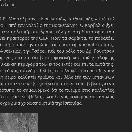
ρκελώνη.
Β. Μονταλμπάν, είναι λοιπόν, ο ιδιωτικός ντετέκτιβ
ύρω από τον γαλαξία της Βαρκελώνης. Ο Καρβάλιο έχει
 την πολιτική του δράση κόντρα στη δικτατορία του
ει πράκτορας της C.I.A. Πριν τα σαράντα, τα παρατάει
ο καιρό πριν την πτώση του δικτατορικού καθεστώτος.
λυτελείας, την Τσάρο, ενώ τον ρόλο του Δρ. Γουότσον
μενος του ντετέκτιβ στη φυλακή, και πρώην κλέφτης
 αέναη περιφορά του, εντός εκτός και επί τα αυτά της,
στικά και, συχνά με θλίψη, τις αλλαγές που συμβαίνουν
ή σειρά καλύπτει τριάντα και βάλε έτη των ισπανικών
πι του ντετέκτιβ εξαντλείται στο να καίει βιβλία για να
εότυπα, το σημαινόμενο ότι το πνεύμα στις πολλαπλές
τι ο Πέπε Καρβάλιο, είναι δεινός μάγειρας και μεγάλος
αογραφικά χαρακτηριστικά της Ισπανίας.