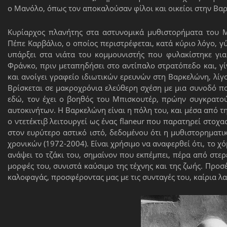
ο Μανόλο, όπως τον αποκαλούσαν φίλοι και οικείοι στην Βα
Κυρίαρχος πλανήτης στα αστυνομικά μυθιστορήματα του Μ.
Πέπε Καρβάλιο, ο οποίος περιστρέφεται, κατά κύριο λόγο, γ
υπάρξει στα νιάτα του κομμουνιστής που φυλακίστηκε για
Φράνκο, πριν μεταπηδήσει στο αντίπαλο στρατόπεδο και, γίν
και ανοίγει γραφείο ιδιωτικών ερευνών στη Βαρκελώνη, λίγ
Βρίσκεται σε μακροχρόνια ελεύθερη σχέση με μια συνοδό πο
εδώ, τον έχει ο βοηθός του Μπισκουτέρ, πρώην συγκρατού
αυτοκινήτων. Η Βαρκελώνη είναι η πόλη του, και μέσα από την
ο ντετέκτιβ λειτουργεί ως ένας flaneur που παρατηρεί στοχα
στον ευρύτερο αστικό ιστό, δεδομένου ότι η μυθιστορηματικ
χρονικών (1972-2004). Είναι χρήσιμο να αναφερθεί ότι, το χόμ
ανάψει το τζάκι του, σημαίνον που εκπέμπει, πέρα από στερ
μορφές του, συνιστά καύσιμο της τέχνης και της ζωής. Προσέ
καλοφαγάς, προσφέροντας μας με τις συνταγές του, καίρια λ