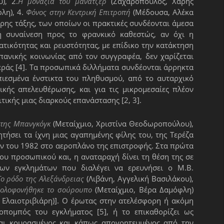
), 2.
Η μοναξιά του μάνατζερ
(Ζαχαρόπουλος, Χάρης
λη), 4.
Φόνος στην Κεντρική Επιτροπή
(Μέδουσα, Αλέκα
ρης τάξης, των οποίων οι πρακτικές συνδέονται άμεσα
ή συναίνεση προς το φρανκικό καθεστώς, αν όχι η
ατικότητας και ρευστότητας, με επίδικο την κατάκτηση
πανικής κοινωνίας από τον συγγραφέα, δεν χαρίζεται
εράς [4]. Τα προσωπικά διλλήματα συνδέονται άρρηκτα
πιεσμένα ένστικτα του πληθυσμού, από το αυταρχικό
κής απελευθέρωσης, και για τις μικρομεσαίες πλέον
ιτικής μιας διαρκούς επανάστασης [2, 3].
 της Μπανγκόγκ
(Μεταίχμιο, Χριστίνα Θεοδωροπούλου),
τήσει τα ίχνη μιας αγαπημένης φίλης του, της Τερέζα
ών του 1982 στο αεροπλάνο της επιστροφής. Στα πρώτα
ου προσωπικού και, η αναταραχή δίνει τη θέση της σε
ων εγκλημάτων που διαλέγει να ερευνήσει ο Μ.Β.
Το ρόδο της Αλεξάνδρειας
(Λιβάνη, Αγγελική Βασιλάκου),
δολοφονήθηκε το σούρουπο
(Μεταίχμιο, Βέρα Δαμόφλη)
 Ελαιοτριβιάρη)]. Ο έρωτας στην ατελέσφορη ή ακόμη
πομπός του εγκλήματος [5], ή το επικαθορίζει ως
εται κουρασμένος και κάπως απογοητευμένος από την