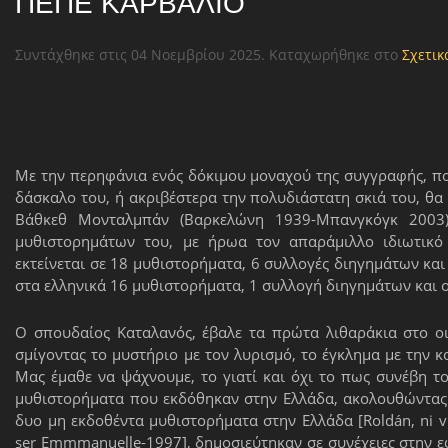
ΠΈΠΕ ΚΑΡΒΆΛΙΟ
Συντάχθηκε στις
04 Νοεμβρίου 2025
. Καταχωρήθηκε στο
Σχετικ
Με την περηφάνια ενός δόκιμου μοναχού της συγγραφής, πο
δάσκαλο του, ή ακριβέστερα την πολυδιάστατη σκιά του, θα
Βάθκεθ Μονταλμπάν (Βαρκελώνη 1939-Μπανγκόγκ 2003)
μυθιστορημάτων του, με ήρωα τον απαράμιλλο ιδιωτικό 
εκτείνεται σε 18 μυθιστορήματα, 6 συλλογές διηγημάτων και
στα ελληνικά 16 μυθιστορήματα, 1 συλλογή διηγημάτων και ο
Ο σπουδαίος Καταλανός, έβαλε τα πρώτα λιθαράκια στο οι
σμίγοντας το μυστήριο με τον λυρισμό, το έγκλημα με την κ
Μας έμαθε να ψάχνουμε, το γιατί και όχι το πως συνέβη τ
μυθιστορήματα που εκδόθηκαν στην Ελλάδα, ακολουθώντας τ
δυο μη εκδοθέντα μυθιστορήματα στην Ελλάδα [Roldán, ni vi
ser Emmmanuelle-1997], δημοσιεύτηκαν σε συνέχειες στην εφ