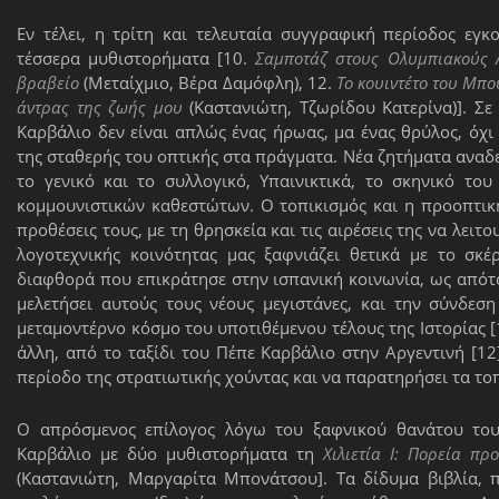
Εν τέλει, η τρίτη και τελευταία συγγραφική περίοδος εγ
τέσσερα μυθιστορήματα [10.
Σαμποτάζ στους Ολυμπιακούς 
βραβείο
(Μεταίχμιο, Βέρα Δαμόφλη), 12.
Το κουιντέτο του Μπο
άντρας της ζωής μου
(Καστανιώτη, Τζωρίδου Κατερίνα)]. Σε
Καρβάλιο δεν είναι απλώς ένας ήρωας, μα ένας θρύλος, όχ
της σταθερής του οπτικής στα πράγματα. Νέα ζητήματα αναδει
το γενικό και το συλλογικό, Υπαινικτικά, το σκηνικό το
κομμουνιστικών καθεστώτων. Ο τοπικισμός και η προοπτικ
προθέσεις τους, με τη θρησκεία και τις αιρέσεις της να λειτ
λογοτεχνικής κοινότητας μας ξαφνιάζει θετικά με το σκ
διαφθορά που επικράτησε στην ισπανική κοινωνία, ως απότ
μελετήσει αυτούς τους νέους μεγιστάνες, και την σύνδεσ
μεταμοντέρνο κόσμο του υποτιθέμενου τέλους της Ιστορίας [1
άλλη, από το ταξίδι του Πέπε Καρβάλιο στην Αργεντινή [12
περίοδο της στρατιωτικής χούντας και να παρατηρήσει τα το
Ο απρόσμενος επίλογος λόγω του ξαφνικού θανάτου του
Καρβάλιο με δύο μυθιστορήματα τη
Χιλιετία Ι: Πορεία πρ
(Καστανιώτη, Μαργαρίτα Μπονάτσου]. Τα δίδυμα βιβλία,