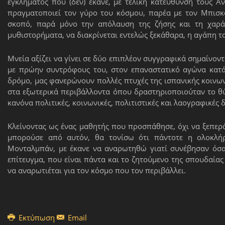
εγκλήματος που (δεν) έκανε, με τελική κατεύθυνση τους 
πραγματοποιεί τον γύρο του κόσμου, παρέα με τον Μπισκο
σκοπό, παρά μόνο την απόλαυση της ζήσης και τη χαρά
μυθιστορήματα, να διακρίνεται εντελώς ξεκάθαρα, η αγάπη τ
Μνεία αξίζει να γίνει σε δύο επιπλέον συγγραφικά σημαίνον
με πρώην συντρόφους του, στον επαναστατικό αγώνα κατά 
δρόμο, μας φανερώνουν πολλές πτυχές της ισπανικής κοινωνί
στα εξωτερικά περιβάλλοντα όπου δραστηριοποιούταν το θύ
κανόνα πολιτικές, κοινωνικές, πολιτιστικές και λαογραφικές 
Κλείνοντας ως ένας μαθητής που προσπάθησε, όχι να ξεπερ
μπορούσε από αυτόν, θα τονίσω ότι πάντοτε η ολοκλή
Μονταλμπάν, με έκανε να αναρωτηθώ γιατί συνέβησαν όσα 
επίτευγμα, που είναι πάντα και το ζητούμενο της σπουδαίας
να αναρωτιέται για τον κόσμο που τον περιβάλλει.
Εκτύπωση
Email