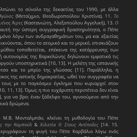
κολπώνει το σύνολο της δεκαετίας του 1990, με άλλα
Αγώνες
(Μεταίχμιο, Θεοδωροπούλου Χριστίνα), 11.
Το
υένος Άιρες
(Καστανιώτη, Αλεξοπούλου Αγγελική), 13.
Ο
 αυτή την ύστερη συγγραφική δραστηριότητα, ο Πέπε
ι μόνο λόγω των ανδραγαθημάτων του, μα και εξαιτίας
κνύονται, όπου το ατομικό και το μερικό, επισκιάζουν
υ μύθου τοποθετείται, επέκεινα της κατάρρευσης των
ή αυτονομίας της Βαρκελώνης δηλώνουν εμφατικά τις
ουργούν υποστηρικτικά [10, 13]. Η μελέτη της ισπανικής
έρτσο και το μπρίο της γλώσσας [11]. Παράλληλα, η
οκος της αστικής δημοκρατίας, ωθεί τον συγγραφέα να
η τους με το παγκόσμιο έγκλημα που κυριαρχεί στον
0, 11, 13]. Όμως η πιο ευχάριστη περιπέτεια δεν είναι
], για να βρει έναν ξάδελφο του, αγνοούμενο από την
πικά δρώμενα.
 Μ.Β. Μονταλμπάν, κλείνει τη μυθολογία του Πέπε
ος την Καμπούλ
&
Χιλιετία ΙΙ: Στους Αντίποδες
[14. 15.
 περιγράφουν τη φυγή του Πέπε Καρβάλιο λόγω ενός