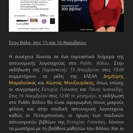
Στον Βόλο, στις 15 και 16 Νοεμβρίου
Η συνέχεια δίνεται σε ένα εορταστικό διήμερο της
αστυνομικής λογοτεχνίας στο
Public Βόλου
. Στην
εκδήλωση της
Παρασκευής 15 Νοεμβρίου
στις
19:00
συμμετέχουν τα μέλη της ΕΛΣΑΛ
Δημήτρης
Μαμαλούκας
και
Κώστας Μουζουράκης
, όπως επίσης
οι συγγραφείς
Ευτυχία Γιαννάκη
και
Πάνος Ιωαννίδης
.
Στις
16 Νοεμβρίου
στις
12:00 το μεσημέρι
, η εκδήλωση
στο Public Βόλου θα είναι αφιερωμένη στους μικρούς
φίλους και στην παιδική αστυνομική λογοτεχνία,
καθώς οι Πιτσιμπουίνοι, οι ήρωες των παιδικών
αστυνομικών βιβλίων της
Ευτυχίας Γιαννάκη
, λύνουν
τα μυστήρια με τη βοήθεια μαθητών του Βόλου. Και οι