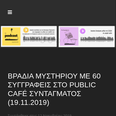
Νέος πρόεδρος της ΕΛΣΑΛ ο Άγγελος Χ
Crime Fiction Stories V: Πέντε μέρ
Αρχίζει το 7ο Φεστιβάλ Αστυν
Παρουσιάζονται οι «Μικρέ
Το 1ο «Crime Fiction 
ΒΡΑΔΙΆ ΜΥΣΤΗΡΊΟΥ ΜΕ 60
ΣΥΓΓΡΑΦΕΊΣ ΣΤΟ PUBLIC
CAFÉ ΣΥΝΤΆΓΜΑΤΟΣ
(19.11.2019)
Συντάχθηκε στις
12 Νοεμβρίου 2019
.