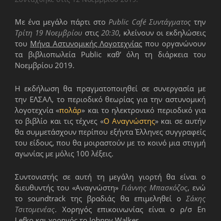
Με ένα μεγάλο πάρτι στο
Public Café Συντάγματος
την
Τρίτη 19 Νοεμβρίου
στις
20:30
, κλείνουν οι εκδηλώσεις
του
Μήνα Αστυνομικής Λογοτεχνίας
που οργανώνουν
τα βιβλιοπωλεία Public καθ’ όλη τη διάρκεια του
Νοεμβρίου 2019.
Η εκδήλωση θα πραγματοποιηθεί σε συνεργασία με
την ΕΛΣΑΛ, το περιοδικό θεωρίας για την αστυνομική
λογοτεχνία «
πολάρ
» και το ηλεκτρονικό περιοδικό για
το βιβλίο και τις τέχνες «
Ο Αναγνώστης
» και σε αυτήν
θα συμμετάσχουν περίπου εξήντα Έλληνες συγγραφείς
του είδους, που θα μοιραστούν με το κοινό μια στιγμή
αγωνίας με μόλις 100 λέξεις.
Συντονιστής σε αυτή τη μεγάλη γιορτή θα είναι ο
διευθυντής του «Αναγνώστη»
Γιάννης Μπασκόζος
, ενώ
το soundtrack της βραδιάς θα επιμεληθεί ο
Σάκης
Τσιτομενέας
. Χορηγός επικοινωνίας είναι ο ρ/σ En
Lefko και χορηγός το Johnny Walker.