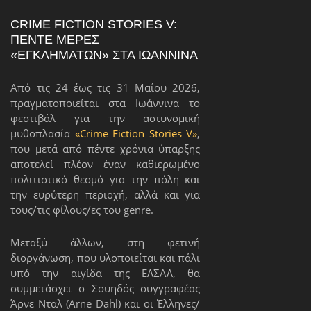
CRIME FICTION STORIES V:
ΠΈΝΤΕ ΜΈΡΕΣ
«ΕΓΚΛΗΜΆΤΩΝ» ΣΤΑ ΙΩΆΝΝΙΝΑ
Από τις 24 έως τις 31 Μαΐου 2026,
πραγματοποιείται στα Ιωάννινα το
φεστιβάλ για την αστυνομική
μυθοπλασία
«Crime Fiction Stories V»
,
που μετά από πέντε χρόνια ύπαρξης
αποτελεί πλέον έναν καθιερωμένο
πολιτιστικό θεσμό για την πόλη και
την ευρύτερη περιοχή, αλλά και για
τους/τις φίλους/ες του genre.
Μεταξύ άλλων, στη φετινή
διοργάνωση, που υλοποιείται και πάλι
υπό την αιγίδα της ΕΛΣΑΛ, θα
συμμετάσχει ο Σουηδός συγγραφέας
Άρνε Νταλ (Arne Dahl) και οι Έλληνες/