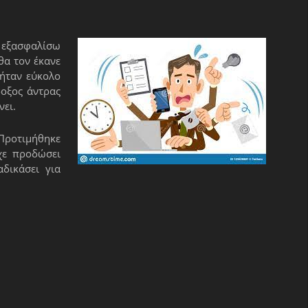
α εξασφαλίσω
θα τον έκανε
 ήταν εύκολο
δοξος άντρας
νει.
 Προτιμήθηκε
χε προδώσει
δικάσει για